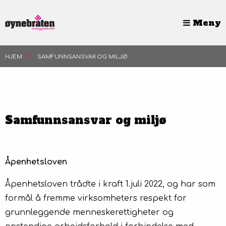
Meny
HJEM
SAMFUNNSANSVAR OG MILJØ
Ledige stillinger
Prosjekter
Samfunnsansvar og miljø
Nyheter
Om oss
Åpenhetsloven
Samfunnsansvar og miljø
Åpenhetsloven trådte i kraft 1.juli 2022, og har som
formål å fremme virksomheters respekt for
Fakturadetaljer
grunnleggende menneskerettigheter og