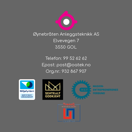
Øynebråten Anleggsteknikk AS
Elvevegen 7
3550 GOL
Telefon:
99 52 62 62
Epost:
post@oatek.no
Org.nr.:
932 867 907